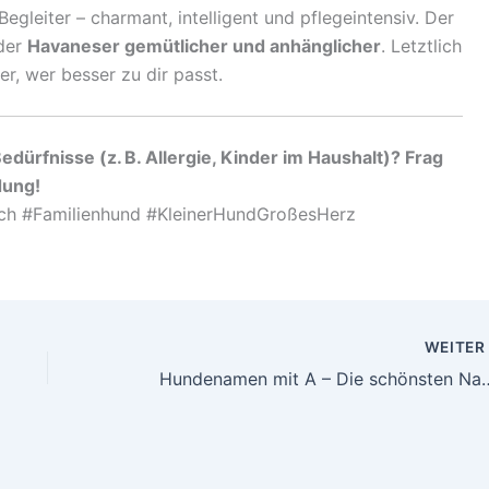
egleiter – charmant, intelligent und pflegeintensiv. Der
 der
Havaneser gemütlicher und anhänglicher
. Letztlich
r, wer besser zu dir passt.
ürfnisse (z. B. Allergie, Kinder im Haushalt)? Frag
dung!
ch #Familienhund #KleinerHundGroßesHerz
WEITE
Hundenamen mit A – Die schönst