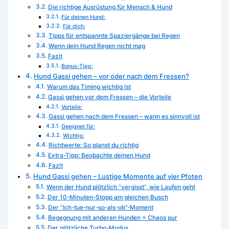
Die richtige Ausrüstung für Mensch & Hund
Für deinen Hund:
Für dich:
Tipps für entspannte Spaziergänge bei Regen
Wenn dein Hund Regen nicht mag
Fazit
Bonus-Tipp:
Hund Gassi gehen – vor oder nach dem Fressen?
Warum das Timing wichtig ist
Gassi gehen vor dem Fressen – die Vorteile
Vorteile:
Gassi gehen nach dem Fressen – wann es sinnvoll ist
Geeignet für:
Wichtig:
Richtwerte: So planst du richtig
Extra-Tipp: Beobachte deinen Hund
Fazit
Hund Gassi gehen – Lustige Momente auf vier Pfoten
Wenn der Hund plötzlich “vergisst”, wie Laufen geht
Der 10-Minuten-Stopp am gleichen Busch
Der “Ich-tue-nur-so-als-ob”-Moment
Begegnung mit anderen Hunden = Chaos pur
Der plötzliche Turbo-Modus