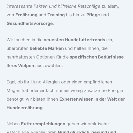
interessante Fakten und hilfreiche Ratschläge
zu allem,
von
Ernährung
und
Training
bis hin zu
Pflege
und
Gesundheitsvorsorge
.
Wir tauchen in die
neuesten Hundefuttertrends
ein,
überprüfen
beliebte Marken
und helfen Ihnen, die
nahrhaftesten Optionen für die
spezifischen Bedürfnisse
Ihres Welpen
auszuwählen.
Egal, ob Ihr Hund Allergien oder einen empfindlichen
Magen hat oder einfach nur ein wenig zusätzliche Energie
benötigt, wir bieten Ihnen
Expertenwissen in der Welt der
Hundeernährung
.
Neben
Futterempfehlungen
geben wir praktische
Ratschläge, wie Sie Ihren
Hund glücklich, gesund und