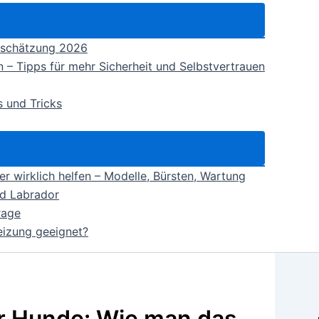
inschätzung 2026
 – Tipps für mehr Sicherheit und Selbstvertrauen
 und Tricks
 wirklich helfen – Modelle, Bürsten, Wartung
nd Labrador
rage
eizung geeignet?
ür Hunde: Wie man das