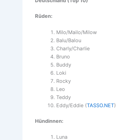
Deutschland (Top 10)
Rüden:
Milo/Mailo/Milow
Balu/Balou
Charly/Charlie
Bruno
Buddy
Loki
Rocky
Leo
Teddy
Eddy/Eddie (
TASSO.NET
)
Hündinnen:
Luna