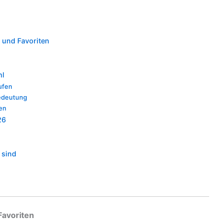
 und Favoriten
d
hl
rufen
Bedeutung
en
26
 sind
Favoriten